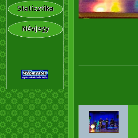
Statisztika
Névjegy