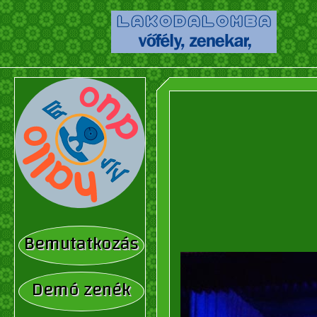
Bemutatkozás
Demó zenék