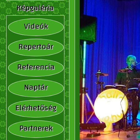
Képgaléria
Videók
Repertoár
Referencia
Naptár
Elérhetőség
Partnerek